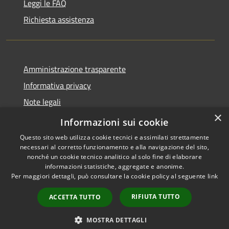
Leggi le FAQ
Richiesta assistenza
Amministrazione trasparente
Informativa privacy
Note legali
×
Dichiarazione di accessibilità
Informazioni sui cookie
Questo sito web utilizza cookie tecnici e assimilati strettamente
necessari al corretto funzionamento e alla navigazione del sito,
nonché un cookie tecnico analitico al solo fine di elaborare
informazioni statistiche, aggregate e anonime.
RSS
Copyright © 2026 • Comune di
Per maggiori dettagli, può consultare la cookie policy al seguente
link
Accessibilità
Campiglia dei Berici • Powered
Privacy
Municipium
Accesso
by
•
RIFIUTA TUTTO
ACCETTA TUTTO
Cookie
redazione
Mappa del sito
MOSTRA DETTAGLI