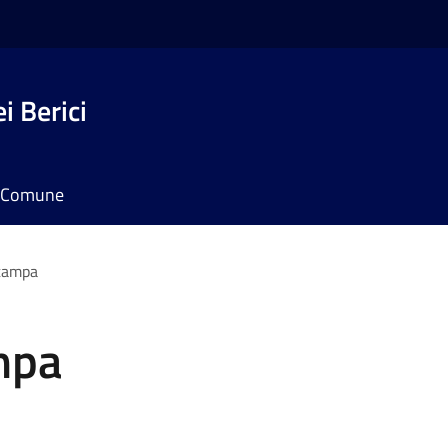
i Berici
il Comune
tampa
mpa