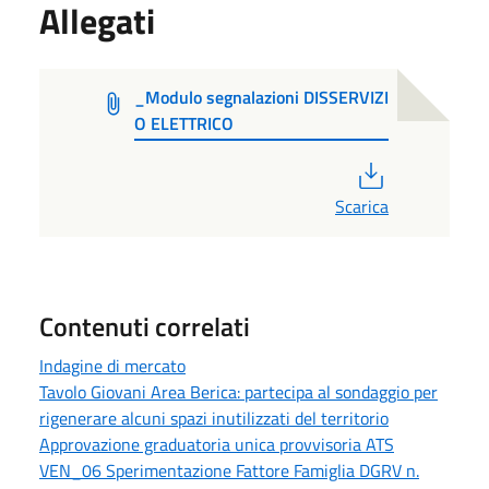
Allegati
_Modulo segnalazioni DISSERVIZI
O ELETTRICO
PDF
Scarica
Contenuti correlati
Indagine di mercato
Tavolo Giovani Area Berica: partecipa al sondaggio per
rigenerare alcuni spazi inutilizzati del territorio
Approvazione graduatoria unica provvisoria ATS
VEN_06 Sperimentazione Fattore Famiglia DGRV n.