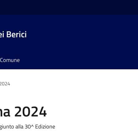
i Berici
il Comune
 2024
ma 2024
 giunto alla 30^ Edizione