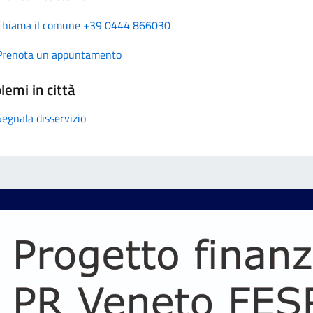
Chiama il comune +39 0444 866030
Prenota un appuntamento
lemi in città
Segnala disservizio