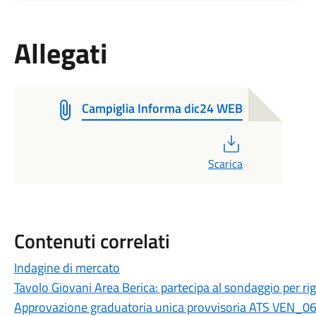
Allegati
Campiglia Informa dic24 WEB
PDF
Scarica
Contenuti correlati
Indagine di mercato
Tavolo Giovani Area Berica: partecipa al sondaggio per rigen
Approvazione graduatoria unica provvisoria ATS VEN_06