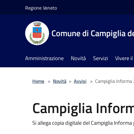
Salta al contenuto principale
Regione Veneto
Comune di Campiglia de
Amministrazione
Novità
Servizi
Vivere 
Home
>
Novità
>
Avvisi
>
Campiglia Informa
Campiglia Infor
Si allega copia digitale del Campiglia Informa