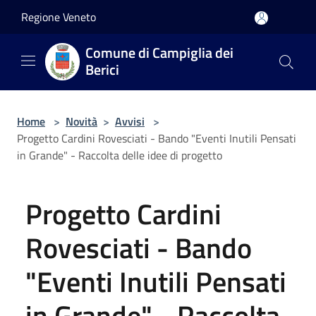
Salta al contenuto principale
Regione Veneto
Comune di Campiglia dei
Berici
Home
>
Novità
>
Avvisi
>
Progetto Cardini Rovesciati - Bando "Eventi Inutili Pensati
in Grande" - Raccolta delle idee di progetto
Progetto Cardini
Rovesciati - Bando
"Eventi Inutili Pensati
in Grande" - Raccolta