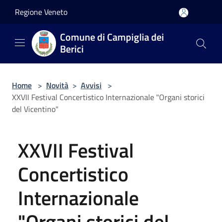
Salta al contenuto principale
Regione Veneto
Comune di Campiglia dei
Berici
Home
>
Novità
>
Avvisi
>
XXVII Festival Concertistico Internazionale "Organi storici
del Vicentino"
XXVII Festival
Concertistico
Internazionale
"Organi storici del