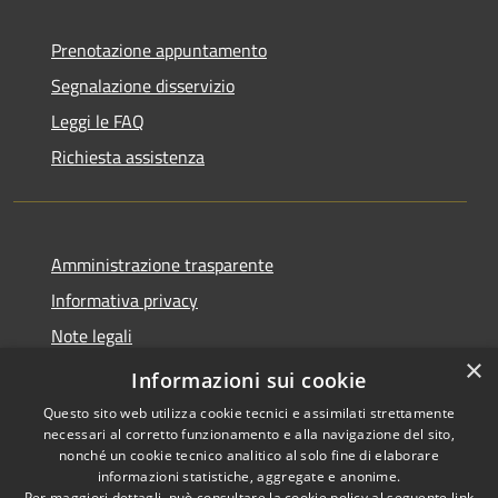
Prenotazione appuntamento
Segnalazione disservizio
Leggi le FAQ
Richiesta assistenza
Amministrazione trasparente
Informativa privacy
Note legali
×
Dichiarazione di accessibilità
Informazioni sui cookie
Questo sito web utilizza cookie tecnici e assimilati strettamente
necessari al corretto funzionamento e alla navigazione del sito,
nonché un cookie tecnico analitico al solo fine di elaborare
informazioni statistiche, aggregate e anonime.
RSS
Copyright © 2026 • Comune di
Per maggiori dettagli, può consultare la cookie policy al seguente
link