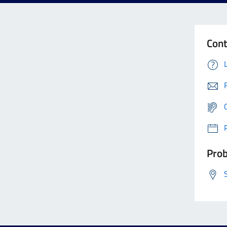
Cont
Prob