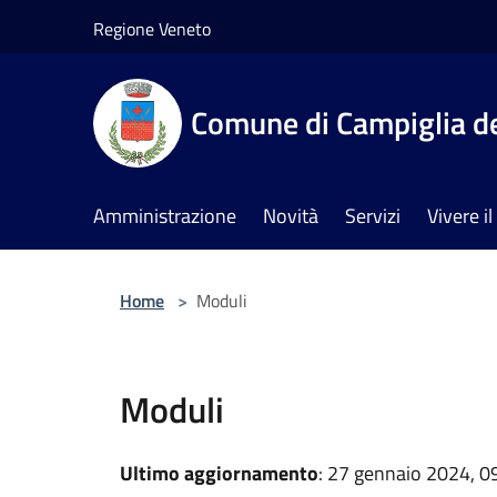
Salta al contenuto principale
Regione Veneto
Comune di Campiglia de
Amministrazione
Novità
Servizi
Vivere 
Home
>
Moduli
Moduli
Ultimo aggiornamento
: 27 gennaio 2024, 0