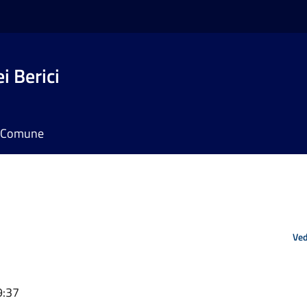
i Berici
il Comune
Ved
9:37