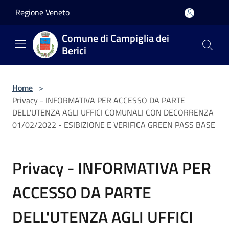
Salta al contenuto principale
Regione Veneto
Comune di Campiglia dei
Berici
Home
>
Privacy - INFORMATIVA PER ACCESSO DA PARTE
DELL'UTENZA AGLI UFFICI COMUNALI CON DECORRENZA
01/02/2022 - ESIBIZIONE E VERIFICA GREEN PASS BASE
Privacy - INFORMATIVA PER
ACCESSO DA PARTE
DELL'UTENZA AGLI UFFICI