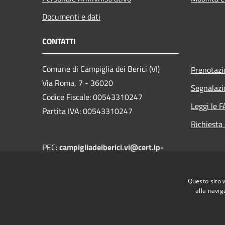
Documenti e dati
CONTATTI
Comune di Campiglia dei Berici (VI)
Prenotaz
Via Roma, 7 - 36020
Segnalazi
Codice Fiscale: 00543310247
Leggi le 
Partita IVA: 00543310247
Richiesta
PEC:
campigliadeiberici.vi@cert.ip-
veneto.net
Centralino Unico: +39 0444 866030
Questo sito 
alla navig