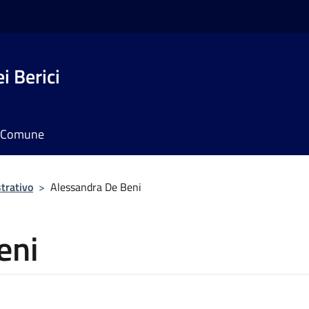
i Berici
il Comune
trativo
>
Alessandra De Beni
eni