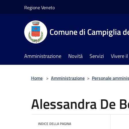
Salta al contenuto principale
Regione Veneto
Comune di Campiglia de
Amministrazione
Novità
Servizi
Vivere 
Home
>
Amministrazione
>
Personale amminis
Alessandra De B
INDICE DELLA PAGINA