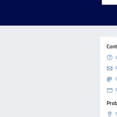
Cont
Prob