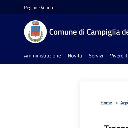
Salta al contenuto principale
Regione Veneto
Comune di Campiglia de
Amministrazione
Novità
Servizi
Vivere 
Home
>
Arg