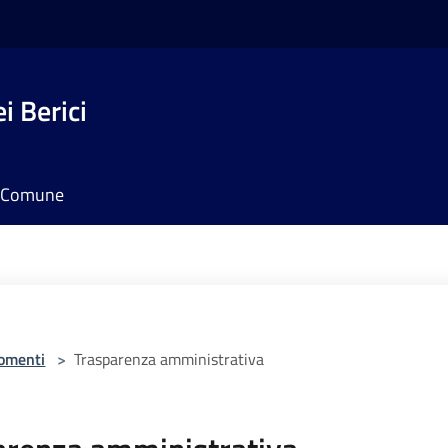
i Berici
il Comune
omenti
>
Trasparenza amministrativa