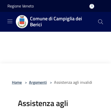
Salta al contenuto principale
Regione Veneto
Comune di Campiglia dei
Berici
Home
>
Argomenti
>
Assistenza agli invalidi
Assistenza agli