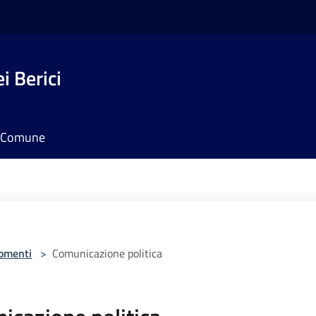
i Berici
il Comune
omenti
>
Comunicazione politica