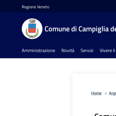
Salta al contenuto principale
Regione Veneto
Comune di Campiglia de
Amministrazione
Novità
Servizi
Vivere 
Home
>
Arg