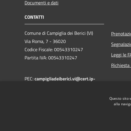
Documenti e dati
CONTATTI
Comune di Campiglia dei Berici (VI)
Prenotaz
Via Roma, 7 - 36020
Segnalazi
Codice Fiscale: 00543310247
Leggi le 
Partita IVA: 00543310247
Richiesta
PEC:
campigliadeiberici.vi@cert.ip-
veneto.net
Centralino Unico: +39 0444 866030
Questo sito 
alla navig
RSS
Accessibilità
Privacy
Cookie
Mappa de