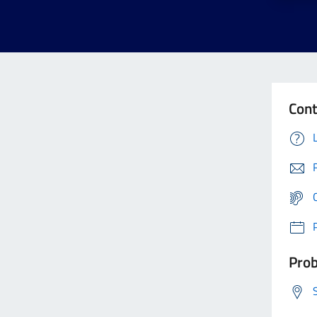
Cont
Prob