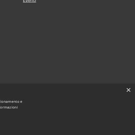
×
nzionamento e
nformazioni
Municipium
Accesso
 Campiglia dei Berici • Powered by
•