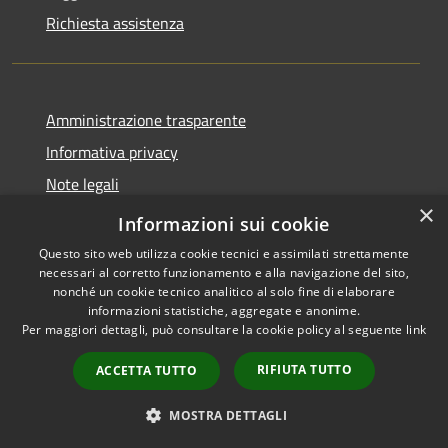
Richiesta assistenza
Amministrazione trasparente
Informativa privacy
Note legali
×
Dichiarazione di accessibilità
Informazioni sui cookie
Questo sito web utilizza cookie tecnici e assimilati strettamente
necessari al corretto funzionamento e alla navigazione del sito,
nonché un cookie tecnico analitico al solo fine di elaborare
informazioni statistiche, aggregate e anonime.
RSS
Copyright © 2026 • Comune di
Per maggiori dettagli, può consultare la cookie policy al seguente
link
Accessibilità
Campiglia dei Berici • Powered
Privacy
Municipium
Accesso
by
•
RIFIUTA TUTTO
ACCETTA TUTTO
Cookie
redazione
Mappa del sito
MOSTRA DETTAGLI