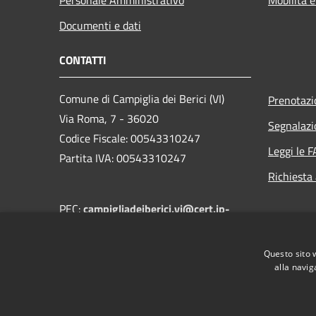
Documenti e dati
CONTATTI
Comune di Campiglia dei Berici (VI)
Prenotaz
Via Roma, 7 - 36020
Segnalazi
Codice Fiscale: 00543310247
Leggi le 
Partita IVA: 00543310247
Richiesta
PEC:
campigliadeiberici.vi@cert.ip-
veneto.net
Centralino Unico: +39 0444 866030
Questo sito 
alla navig