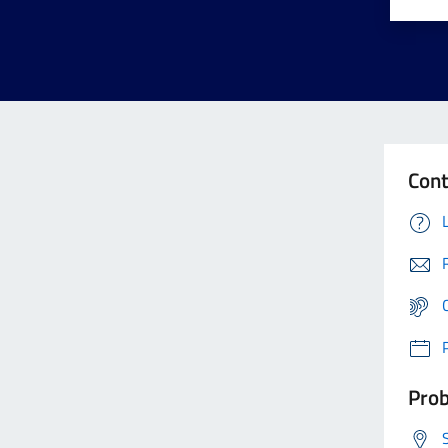
Cont
Prob