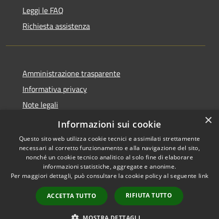
Leggi le FAQ
Richiesta assistenza
Amministrazione trasparente
Informativa privacy
Note legali
×
Dichiarazione di accessibilità
Informazioni sui cookie
Questo sito web utilizza cookie tecnici e assimilati strettamente
necessari al corretto funzionamento e alla navigazione del sito,
nonché un cookie tecnico analitico al solo fine di elaborare
informazioni statistiche, aggregate e anonime.
RSS
Copyright © 2026 • Comune di
Per maggiori dettagli, può consultare la cookie policy al seguente
link
Accessibilità
Campiglia dei Berici • Powered
Privacy
Municipium
Accesso
by
•
RIFIUTA TUTTO
ACCETTA TUTTO
Cookie
redazione
Mappa del sito
MOSTRA DETTAGLI