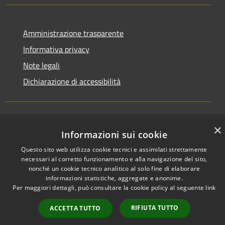
Amministrazione trasparente
Informativa privacy
Note legali
Dichiarazione di accessibilità
×
RSS
Copyright © 2026 • Comune di
Informazioni sui cookie
Accessibilità
Campiglia dei Berici • Powered
Questo sito web utilizza cookie tecnici e assimilati strettamente
Privacy
Municipium
Accesso
by
•
necessari al corretto funzionamento e alla navigazione del sito,
Cookie
redazione
nonché un cookie tecnico analitico al solo fine di elaborare
informazioni statistiche, aggregate e anonime.
Mappa del sito
Per maggiori dettagli, può consultare la cookie policy al seguente
link
RIFIUTA TUTTO
ACCETTA TUTTO