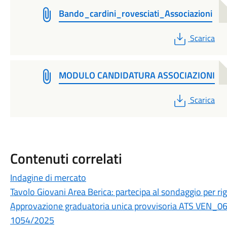
Bando_cardini_rovesciati_Associazioni
PDF
Scarica
MODULO CANDIDATURA ASSOCIAZIONI
PDF
Scarica
Contenuti correlati
Indagine di mercato
Tavolo Giovani Area Berica: partecipa al sondaggio per rigen
Approvazione graduatoria unica provvisoria ATS VEN_06
1054/2025