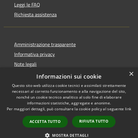
Leggi le FAQ
Richiesta assistenza
Amministrazione trasparente
Informativa privacy
Note legali
×
Dichiarazione di accessibilità
Informazioni sui cookie
Questo sito web utilizza cookie tecnici e assimilati strettamente
necessari al corretto funzionamento e alla navigazione del sito,
nonché un cookie tecnico analitico al solo fine di elaborare
informazioni statistiche, aggregate e anonime.
RSS
Copyright © 2026 • Comune di
Per maggiori dettagli, può consultare la cookie policy al seguente
link
Accessibilità
Campiglia dei Berici • Powered
Privacy
Municipium
Accesso
by
•
RIFIUTA TUTTO
ACCETTA TUTTO
Cookie
redazione
Mappa del sito
MOSTRA DETTAGLI