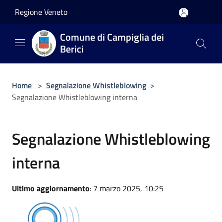
Salta al contenuto principale
Regione Veneto
Comune di Campiglia dei
Berici
Home
>
Segnalazione Whistleblowing
>
Segnalazione Whistleblowing interna
Segnalazione Whistleblowing
interna
Ultimo aggiornamento
: 7 marzo 2025, 10:25