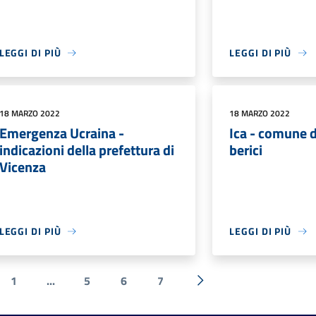
LEGGI DI PIÙ
LEGGI DI PIÙ
18 MARZO 2022
18 MARZO 2022
Emergenza Ucraina -
Ica - comune d
indicazioni della prefettura di
berici
Vicenza
LEGGI DI PIÙ
LEGGI DI PIÙ
1
...
5
6
7
ecedente
Successiva »