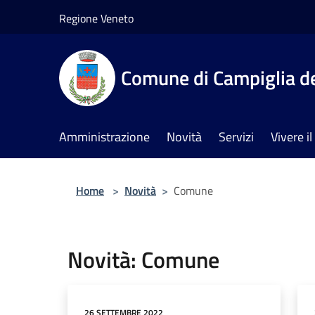
Salta al contenuto principale
Regione Veneto
Comune di Campiglia de
Amministrazione
Novità
Servizi
Vivere 
Home
>
Novità
>
Comune
Novità: Comune
26 SETTEMBRE 2022