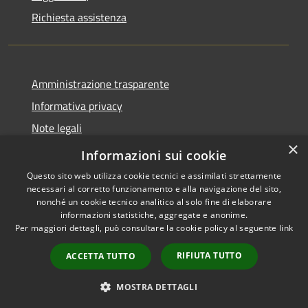
Richiesta assistenza
Amministrazione trasparente
Informativa privacy
Note legali
×
Dichiarazione di accessibilità
Informazioni sui cookie
Questo sito web utilizza cookie tecnici e assimilati strettamente
necessari al corretto funzionamento e alla navigazione del sito,
nonché un cookie tecnico analitico al solo fine di elaborare
informazioni statistiche, aggregate e anonime.
RSS
Copyright © 2026 • Comune di
Per maggiori dettagli, può consultare la cookie policy al seguente
link
Accessibilità
Campiglia dei Berici • Powered
Privacy
Municipium
Accesso
by
•
RIFIUTA TUTTO
ACCETTA TUTTO
Cookie
redazione
Mappa del sito
MOSTRA DETTAGLI