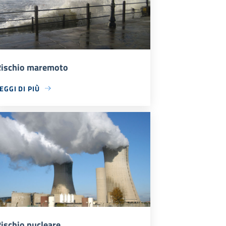
ischio maremoto
EGGI DI PIÙ
ischio nucleare