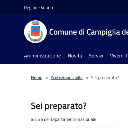
Salta al contenuto principale
Regione Veneto
Comune di Campiglia de
Amministrazione
Novità
Servizi
Vivere 
Home
>
Protezione civile
>
Sei preparato?
Sei preparato?
a cura del Dipartimento nazionale