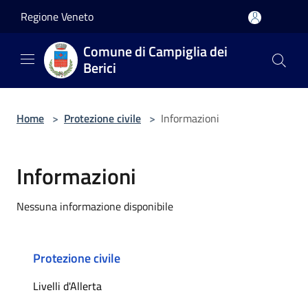
Salta al contenuto principale
Regione Veneto
Comune di Campiglia dei
Berici
Home
>
Protezione civile
>
Informazioni
Informazioni
Nessuna informazione disponibile
Protezione civile
Livelli d'Allerta